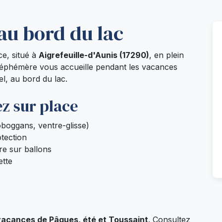
au bord du lac
e, situé à
Aigrefeuille-d'Aunis (17290)
, en plein
 éphémère vous accueille pendant les vacances
l, au bord du lac.
z sur place
oboggans, ventre-glisse)
tection
re sur ballons
ette
vacances de Pâques, été et Toussaint
. Consultez