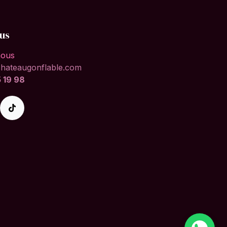
us
nous
chateaugonflable.com
 19 98