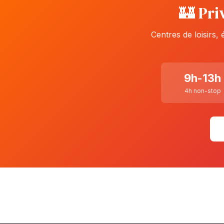
🏰 Pri
Centres de loisirs,
9h-13h
4h non-stop