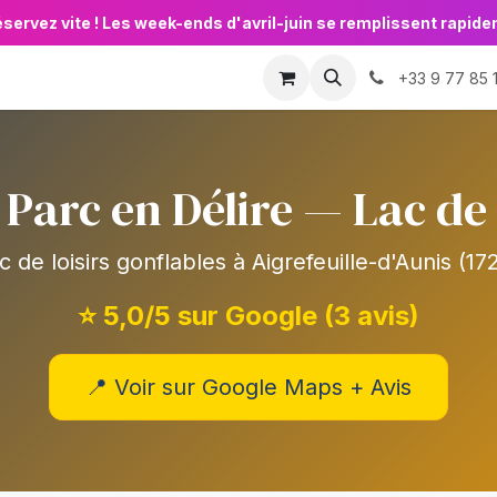
éservez vite ! Les week-ends d'avril-juin se remplissent rapid
Animations
Événements
🏛️ Pros & Collectivités

+33 9 77 85 
e Parc en Délire — Lac de
c de loisirs gonflables à Aigrefeuille-d'Aunis (17
⭐ 5,0/5 sur Google (3 avis)
📍 Voir sur Google Maps + Avis