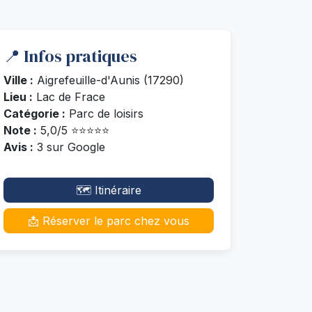
📍 Infos pratiques
Ville :
Aigrefeuille-d'Aunis (17290)
Lieu :
Lac de Frace
Catégorie :
Parc de loisirs
Note :
5,0/5 ⭐⭐⭐⭐⭐
Avis :
3 sur Google
🗺️ Itinéraire
📩 Réserver le parc chez vous