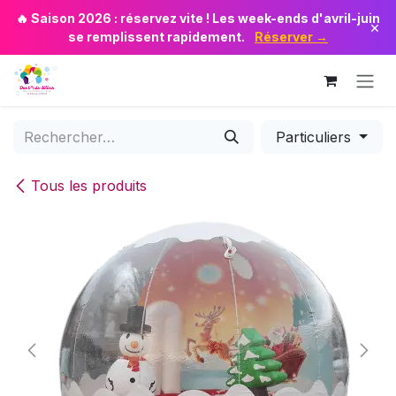
Se rendre au contenu
🔥 Saison 2026 : réservez vite ! Les week-ends d'avril-juin
×
se remplissent rapidement.
Réserver →
Particuliers
Tous les produits