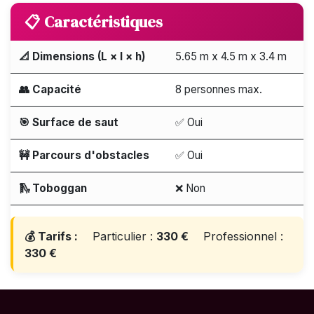
📋 Caractéristiques
📐 Dimensions (L × l × h)
5.65 m x 4.5 m x 3.4 m
👥 Capacité
8 personnes max.
🎯 Surface de saut
✅ Oui
🚧 Parcours d'obstacles
✅ Oui
🛝 Toboggan
❌ Non
💰 Tarifs :
Particulier :
330 €
Professionnel :
330 €