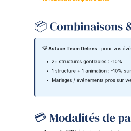
📦 Combinaisons &
💡 Astuce Team Délires
: pour vos évén
2+ structures gonflables : -10%
1 structure + 1 animation : -10% sur
Mariages / événements pros sur wee
💳 Modalités de p