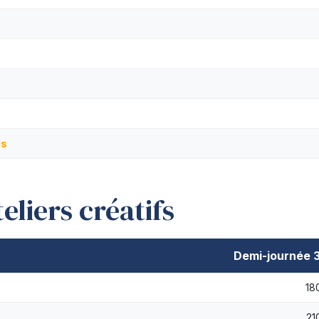
ls
eliers créatifs
Demi-journée 
18
21