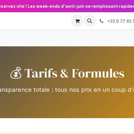
éservez vite ! Les week-ends d'avril-juin se remplissent rapid
Animations
Événements
🏛️ Pros & Collectivités

+33 9 77 85 
💰 Tarifs & Formules
ansparence totale : tous nos prix en un coup d'