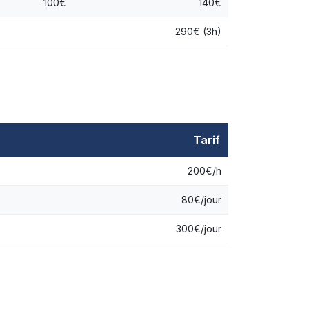
100€
140€
290€ (3h)
Tarif
200€/h
80€/jour
300€/jour