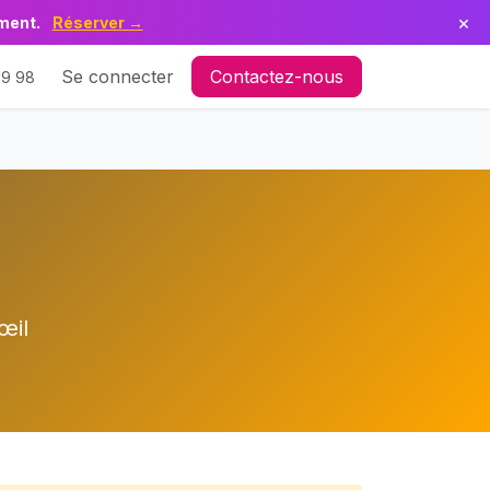
×
ement.
Réserver →
 Le Parc en Délire
Se connecter
Contactez-nous
19 98
œil