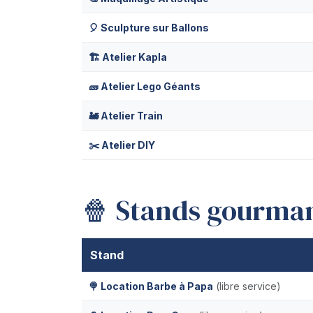
🎈 Sculpture sur Ballons
🏗️ Atelier Kapla
🧱 Atelier Lego Géants
🚂 Atelier Train
✂️ Atelier DIY
🍿 Stands gourma
Stand
🍭 Location Barbe à Papa
(libre service)