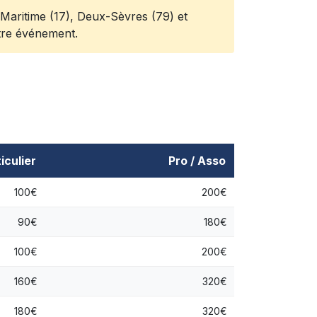
aritime (17), Deux-Sèvres (79) et
tre événement.
iculier
Pro / Asso
100€
200€
90€
180€
100€
200€
160€
320€
180€
320€