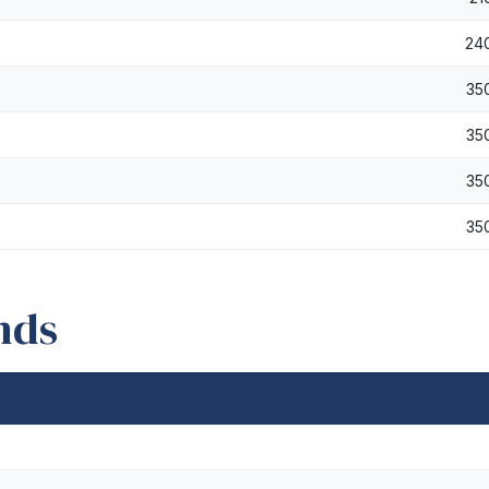
24
35
35
35
35
nds