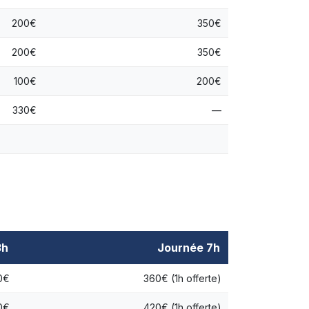
200€
350€
200€
350€
100€
200€
330€
—
3h
Journée 7h
0€
360€ (1h offerte)
0€
420€ (1h offerte)