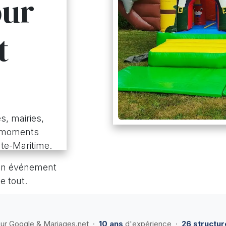
our
t
s, mairies,
s moments
te-Maritime.
 un événement
e tout.
ur Google & Mariages.net ·
10 ans
d'expérience ·
26 structur