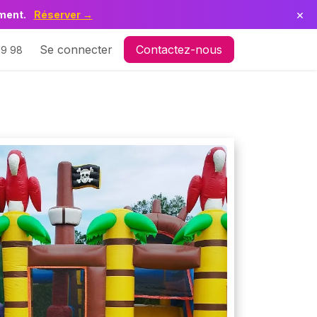
×
ement.
Réserver →
 Le Parc en Délire
Se connecter
Contactez-nous
19 98