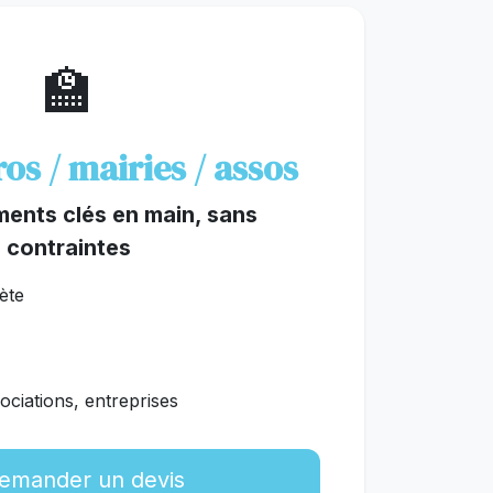
🏫
ros / mairies / assos
ents clés en main, sans
contraintes
ète
ociations, entreprises
emander un devis