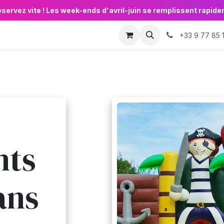
éservez vite ! Les week-ends d'avril-juin se remplissent rapid
Animations
Événements
🏛️ Pros & Collectivités

+33 9 77 85 
nts
ans