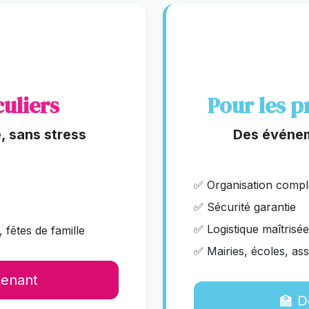
culiers
Pour les p
, sans stress
Des événem
✅ Organisation compl
✅ Sécurité garantie
✅ Logistique maîtrisée
fêtes de famille
✅ Mairies, écoles, ass
tenant
🏫 D