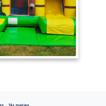
es
·
14+ mairies