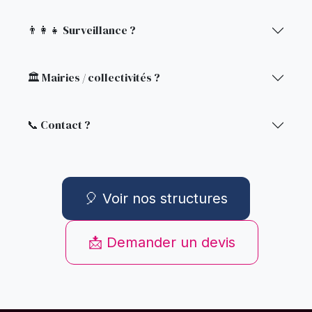
👨‍👩‍👧 Surveillance ?
🏛️ Mairies / collectivités ?
📞 Contact ?
🎈 Voir nos structures
📩 Demander un devis