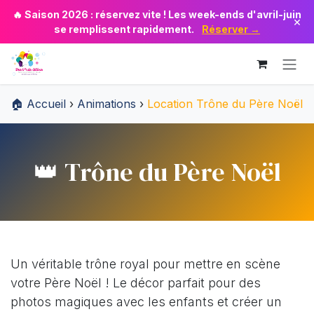
Se rendre au contenu
🔥 Saison 2026 : réservez vite ! Les week-ends d'avril-juin
×
se remplissent rapidement.
Réserver →
🏠 Accueil
›
Animations
›
Location Trône du Père Noël
👑 Trône du Père Noël
Un véritable trône royal pour mettre en scène
votre Père Noël ! Le décor parfait pour des
photos magiques avec les enfants et créer un